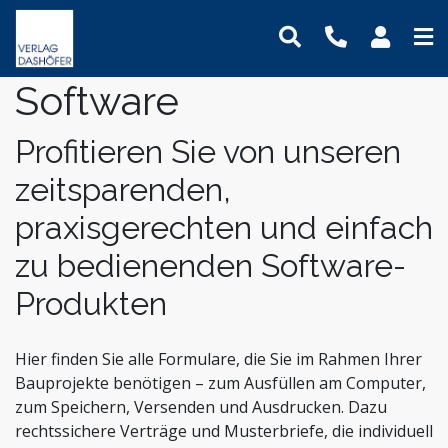
Software
Online-Weiterbildung
Online-Seminare
Seminare
Fachbücher
Assistenz und Sekretariat
Newsletter
Mein Benutzerkonto
Präsenz-Weiterbildung
Online-Lehrgänge
Lehrgänge
Handbücher
Bauwesen und Architektur
Podcasts
Logout
Profitieren Sie von unseren
VideoCampus
Tagungen
Software
Betriebsrat und Arbeitnehmervertretung
FAQ
Produkte
zeitsparenden,
Inhouse
Wissensdatenbanken
Einkauf
Der Verlag
praxisgerechten und einfach
Themen
Formulare
Digitalisierung
Das Team
zu bedienenden Software-
Immobilien und Grundbesitz
Kontaktformular
Dashöfer
Krankenhaus und Pflege
Unsere Profis
Produkten
Management und Unternehmensführung
Presse
Nachhaltigkeit
Karriere
Hier finden Sie alle Formulare, die Sie im Rahmen Ihrer
Bauprojekte benötigen – zum Ausfüllen am Computer,
Personalmanagement und Entgeltabrechnung
zum Speichern, Versenden und Ausdrucken. Dazu
Steuern, Finanzen und Controlling
rechtssichere Verträge und Musterbriefe, die individuell