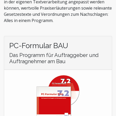
Stiftungen und Non-Profit Organisationen
in der eigenen Textverarbeitung angepasst werden
können, wertvolle Praxiserläuterungen sowie relevante
Zoll und Außenhandel
Gesetzestexte und Verordnungen zum Nachschlagen:
Alles in einem Programm.
PC-Formular BAU
Das Programm für Auftraggeber und
Auftragnehmer am Bau