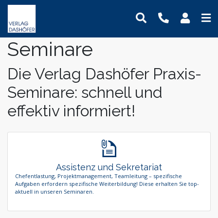
Seminare
Online-Weiterbildung
Online-Seminare
Seminare
Fachbücher
Assistenz und Sekretariat
Newsletter
Mein Benutzerkonto
Präsenz-Weiterbildung
Online-Lehrgänge
Lehrgänge
Handbücher
Bauwesen und Architektur
Podcasts
Logout
Die Verlag Dashöfer Praxis-
VideoCampus
Tagungen
Software
Betriebsrat und Arbeitnehmervertretung
FAQ
Produkte
Seminare: schnell und
Inhouse
Wissensdatenbanken
Einkauf
Der Verlag
effektiv informiert!
Themen
Formulare
Digitalisierung
Das Team
Immobilien und Grundbesitz
Kontaktformular
Dashöfer
Krankenhaus und Pflege
Unsere Profis
Management und Unternehmensführung
Presse
Assistenz und Sekretariat
Nachhaltigkeit
Karriere
Chefentlastung, Projektmanagement, Teamleitung – spezifische
Aufgaben erfordern spezifische Weiterbildung! Diese erhalten Sie top-
Personalmanagement und Entgeltabrechnung
aktuell in unseren Seminaren.
Steuern, Finanzen und Controlling